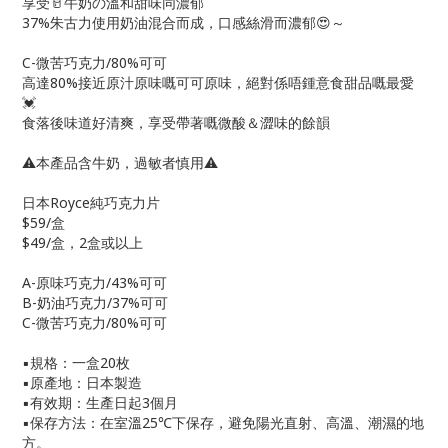
享受🥛牛奶の溫和甜味同濃郁
37%朱古力使用奶油混合而成，口感絲滑而濃郁😍～
C-微苦巧克力/80%可可
高達80%接近原汁原味嘅可可原味，絕對係唔鍾意食甜品嘅最愛
💓
食落後味道好清爽，享受帶著嘅微酸＆澀味的餘韻
⚠本產品含牛奶，過敏者慎用⚠
日本Royce純巧克力片
$59/盒
$49/盒，
2盒或以上
A-原味巧克力/43%可可
B-奶油巧克力/37%可可
C-微苦巧克力/80%可可
▪規格：一盒20枚
▪原產地：日本製造
▪有效期：生產日起3個月
▪保存方法：在室溫25℃下保存，避免陽光直射、高溫、潮濕的地
方。