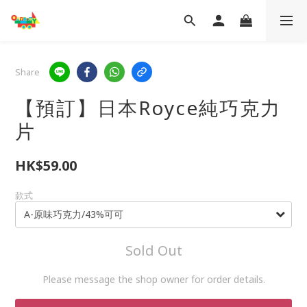
Share
【預訂】日本Royce純巧克力
片
HK$59.00
款式
Sold Out
Please message the shop owner for order details.