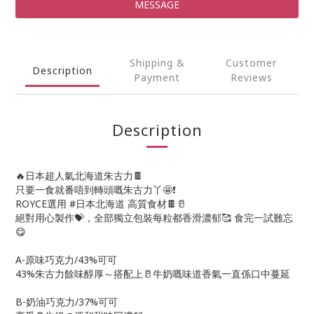
MESSAGE
Shipping &
Customer
Description
Payment
Reviews
Description
🔥日本超人氣北海道朱古力🍫
只要一食就番唔到轉頭嘅朱古力丫🤩❗
ROYCE選用 #日本北海道 高質食材🍫🥛
絕對用心製作💝，全部獨立包裝每粒都香滑濃郁🥰 食完一試難忘
😋
A-原味巧克力/43%可可
43%朱古力餘味醇厚～搭配上🥛牛奶嘅味道香氣一直係口中蔓延
B-奶油巧克力/37%可可