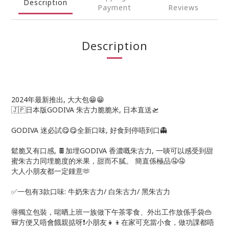
Description
Payment
Reviews
Description
2024年最新推出, 大大包😁😁
🇯🇵日本版GODIVA 朱古力脆脆米, 日本直送🛫
GODIVA 迷必試😋😋全新口味, 好食到停唔到口👻
鬆脆又有口感, 🍫加埋GODIVA 香濃嘅朱古力, 一啖可以感受到甜
蜜朱古力同埋脆度的米果，甜而不膩。 簡直係極品🤤🤤
大人小朋友都一定鍾意🫶
✅一包有3款口味: 牛奶朱古力/ 白朱古力/ 黑朱古力
🉐獨立包裝，啱晒上班一族做下午茶零食、外出工作放係手袋👜
🎒方便又唔會餓親掂呀❗小朋友👧👦在家可充當小食，做功課都唔