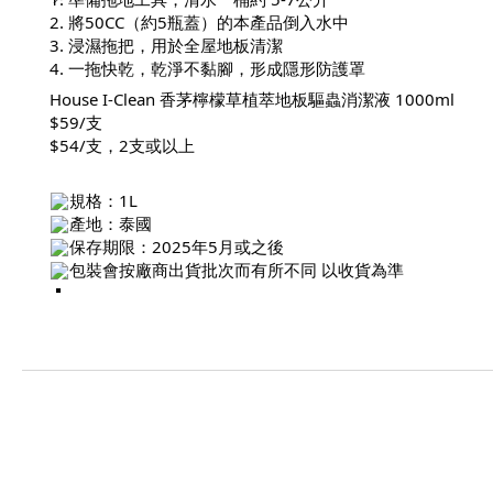
2. 將50CC（約5瓶蓋）的本產品倒入水中
3. 浸濕拖把，用於全屋地板清潔
4. 一拖快乾，乾淨不黏腳，形成隱形防護罩
House I-Clean 香茅檸檬草植萃地板驅蟲消潔液 1000ml
$59/支
$54/支，2支或以上
規格：1L
產地：泰國
保存期限：2025年5月或之後
包裝會按廠商出貨批次而有所不同 以收貨為準