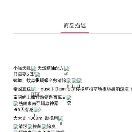
商品描述
小強天敵
天然精油配方
只需要5日
蟑螂、蚊蟲及螞蟻全數清除
泰國直送
House I-Clean 香茅檸檬草植萃地板驅蟲消潔液 1
泰國網上瘋狂熱銷過百萬支
熱銷東南亞驅蟲神器
《5天有感
》
大大支 1000ml 勁抵用
清潔
抑菌
除臭