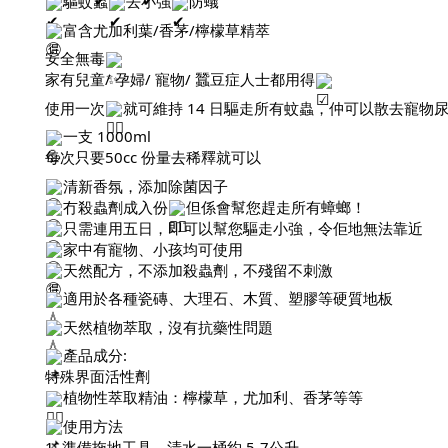
驅蚊蟲
去小強
防蟻
富含尤加利葉/香茅/檸檬草精萃
安全無毒
家有兒童/ 孕婦/ 寵物/ 蠶豆症人士都用得
使用一次
就可維持 14 日驅走所有蚊蟲，仲可以散去寵物
一支 1000ml
每次只要50cc 份量去稀釋就可以
清新香氛，添加除菌因子
冇殺蟲劑成入份
但係會幫您趕走所有蟑螂！
只需連用五日，即可以幫您驅走小強，令佢地無法靠近
家中有寵物、小孩均可使用
天然配方，不添加殺蟲劑，不殘留不刺激
適用於各種瓷磚、大理石、木質、塑膠等硬質地板
天然植物萃取，沒有抗藥性問題
產品成分:
特殊界面活性劑
植物性萃取精油：檸檬草，尤加利、香茅等等
使用方法
1. 準備拖地工具，清水一桶約 5-7公升