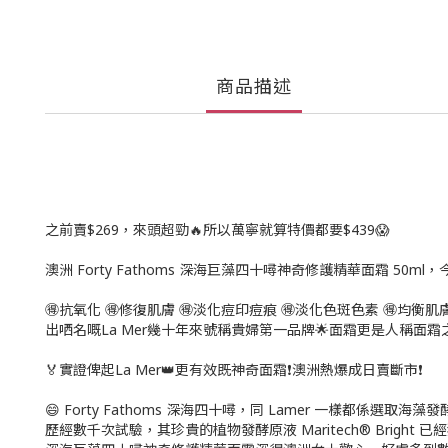
商品描述
之前賣$269，來頭超勁🔥所以萬寧就算特價都要$439😱
澳洲 Forty Fathoms 深海巨藻四十噚神奇修護精華面霜 50ml
🉐抗氧化 🉐修復肌膚 🉐淡化痘印痘痕 🉐淡化色斑色素 🉐均衡肌
出哂名嘅La Mer幾十年來號稱貴婦第一品牌🌟面霜更是人稱面霜之王
🏅實證俾起La Mer👑更有效既神奇面霜❗澳洲熱爆成日賣斷市❗
😄 Forty Fathoms 深海四十噚，同 Lamer 一樣都係選取海
歷經數千次試驗，其珍貴的植物發酵原液 Maritech®️ Brigh