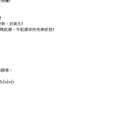
唔曬❗
❗
新，抗氧化❗
嘅肌膚，令肌膚保持完美狀態❗
名志願者，
👍👍