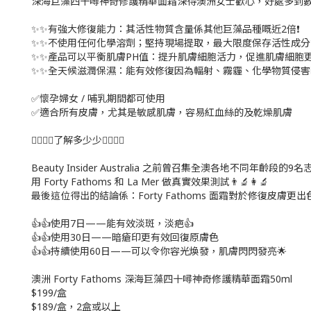
深海巨藻四十噚神奇修護精華面霜深得澳洲女士歡心，好處多到數
✨✨有強大修復能力：其活性物質含量係其他巨藻品種嘅近2倍❗
✨✨不使用任何化學溶劑；堅持現場提取，最大限度保存活性成分
✨✨產品可以平衡肌膚PH值：提升肌膚細胞活力，促進肌膚細胞更
✨✨全天候滋潤保濕：能有效修復因為輻射、霧霾、化學物質侵害
✅懷孕婦女 / 哺乳期間都可使用
✅適合所有皮膚，尤其是敏感肌膚，容易紅血絲的及乾燥肌膚
👇🏼👇🏼了解多少少👇🏼👇🏼
Beauty Insider Australia 之前曾召集全澳各地不同年齡段的9
用 Forty Fathoms 和 La Mer 做真實效果測試👨‍🔬👩‍🔬
最後這位得出的結論係：Forty Fathoms 面霜對於修復皮膚更出色
👍👍使用7日——能有效淡斑，淡疤👍
👍👍使用30日——暗瘡印更有效回復原膚色
👍👍持續使用60日——可以令你容光煥發，肌膚閃閃發亮🌟
澳洲 Forty Fathoms 深海巨藻四十噚神奇修護精華面霜50ml
$199/盒
$189/盒，2盒或以上