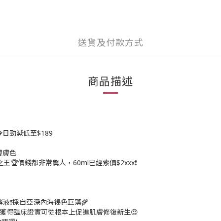
送貨及付款方式
商品描述
，今日勁減低至$189
膚膚色
🏆價錢都非常驚人，60ml已經索價$2xxx❗
藻發酵液❗採自亞深內海褐色巨藻🌾
t 已經獲得臨床證實可從根本上促進肌膚修復新生😍