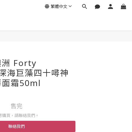
繁體中文
 Forty
s 深海巨藻四十噚神
面霜50ml
售完
想購買，請聯絡我們。
聯絡我們