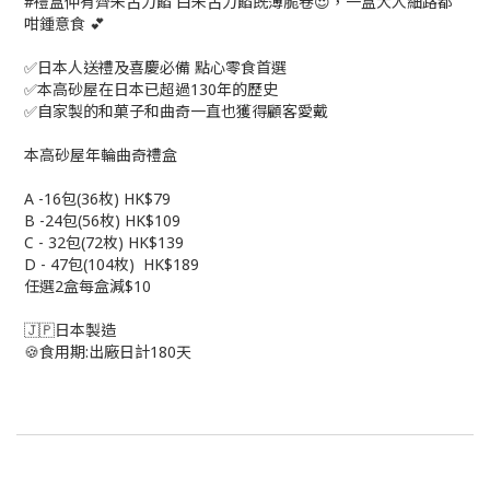
#禮盒仲有齊朱古力餡 白朱古力餡既薄脆卷😍，一盒大人細路都
咁鍾意食 💕
✅日本人送禮及喜慶必備 點心零食首選
✅本高砂屋在日本已超過130年的歷史
✅自家製的和菓子和曲奇一直也獲得顧客愛戴
本高砂屋年輪曲奇禮盒
A -16包(36枚) HK$79
B -24包(56枚) HK$109
C - 32包(72枚) HK$139
D - 47包(104枚) HK$189
任選2盒每盒減$10
🇯🇵日本製造
🍪食用期:出廠日計180天