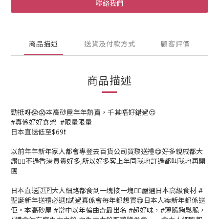
聯絡我們
商品描述
送貨及付款方式
顧客評價
商品描述
勁抵呀😱😱本高砂屋年年熱賣，千其唔好錯過😍
#真係好好食架 #限量限量
日本直送低至$69❗
以前年年新年家人都會專登去百貨公司買黎送禮😋好多親戚都大
讚👍🏻不過香港買貴好多,所以好多客上年同我地訂過都叫我地再開
團
日本直送🇯🇵大人細路都食到一塊接一塊👍🏻嚴選日本高級食材 #
聖誕新年送禮必選❗試過真係會每年都想買😋日本人🎋新年都係送
佢。本高砂屋 #當中以年輪曲奇最出名 #超好味，#薄脆夠鬆脆，