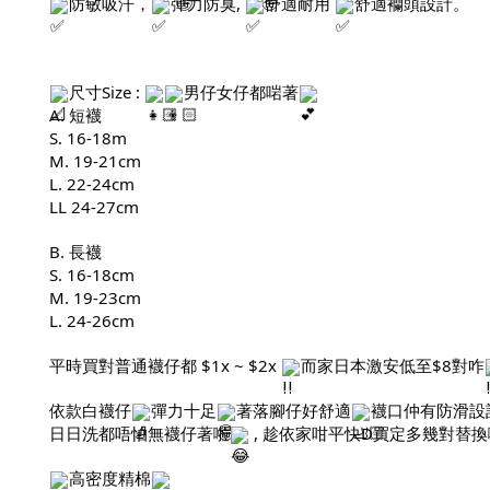
防敏吸汗，
彈力防臭,
舒適耐用
舒適襽頭設計。
尺寸Size :
男仔女仔都啱著
A. 短襪
S. 16-18m
M. 19-21cm
L. 22-24cm
LL 24-27cm
B. 長襪
S. 16-18cm
M. 19-23cm
L. 24-26cm
平時買對普通襪仔都 $1x ~ $2x
而家日本激安低至$8對咋
依款白襪仔
彈力十足
著落腳仔好舒適
襪口仲有防滑設
日日洗都唔怕無襪仔著啦
, 趁依家咁平快D買定多幾對替換
高密度精棉