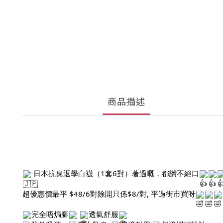
商品描述
日本抗臭返學白襪（1套6對）著過嘅，都讚不絕口
超優惠價最平 $48/6對除開只係$8/對, 平過街市買呀
完全唔焗腳
透氣舒服