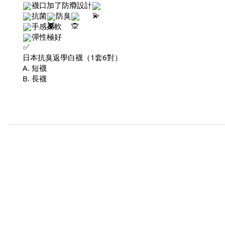
襪口加了防滑設計
抗菌
防臭
手感柔軟
彈性極好
日本抗臭返學白襪（1套6對）
A. 短襪
B. 長襪