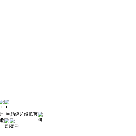
計, 重點係超級抵著
啦