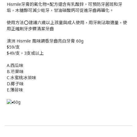
Hismile牙膏的氟化物+配方還含有乳酸鋅，可預防牙菌斑和牙
垢，木糖醇可減少蛀牙，甘油磷酸鈣可促進牙齒再礦化。
使用方法⭕建議六歲以上孩童與成人使用，用牙刷沾取適量，使
用正確刷牙步驟清潔牙齒
澳洲 Hismile 風味調香牙齒亮白牙膏 60g
$59/支
$49/支，3支或以上
A.西瓜味
B.芒果味
C.水蜜桃冰茶味
D.椰子味
E.薄荷味
60g