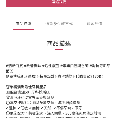
聯絡我們
商品描述
送貨及付款方式
顧客評價
商品描述
#清新口氣 #改善異味 #活性護齒 #專業口腔調香師 #對抗牙垢牙
菌斑
顛覆傳統刷牙體驗❗✨按壓設計✨真空鎖鮮✨代購賣緊$130❗❗❗
🏆榮獲澳洲最佳牙科產品
👨‍⚕服務澳洲50+牙科診所🧑‍⚕
🏆澳洲牙科協會專家參與研發
⭕真空按壓瓶：排除多於空氣、減少細菌接觸
✔溫和 ✔低敏 ✔無糖 ✔天然 ✔不傷牙套 / 假牙
⭕低泡配方：綿密泡沫、深入齒縫，360度無死角帶走髒污