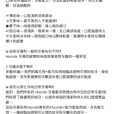
⭕有效保護成分：含氟配方，添加乳酸鋅明星成分、天然木醣
醇、甘油磷酸鈣
🌱薄荷味—口氣清新涼爽感🤩
🥭芒果味—愛芒果的人不能錯過❗
🥥椰子味—味道很舒服，身心愉悅感🙂
🍉西瓜味—很清爽，像果茶一樣，去口臭很有感，口腔留香持久
🍑水蜜桃冰茶味—度假感口味⛱甜味較重，後調時水蜜桃在嘴裡
爆汁的感覺
💫這款牙膏和一般的牙膏有何不同❓
Hismile 牙膏的感覺和味道就像是對牙齒的一種享受
2 分鍾永遠不夠❗❗
多重保護👉我們的氟化物+配方採用經臨床證明可預防蛀牙、降低
敏感度、支持更健康的牙齦並改善口腔健康的成分製成
💫我可以用它作為日常牙膏嗎❓
是的，我們所有的 Hismile 牙膏都非常適合用作您的日常牙膏❗我
們採用了最優質的成分，以提供卓越的清潔和持久的口腔健康益
處。
這些牙膏採用Hismile專有的Fluoride+配方配製而成，含有氟化
物；一種經臨床證明可以預防蛀牙和牙齦炎的成分。