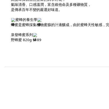
氣味清香、口感溫潤，富含維他命及多種礦物質，
是傳承百年不變的嚴選好味道。
蜜蜂的養生學
蜂蜜是蜜蜂採集植物蜜腺的汁液釀成，由於蜜蜂天性敏感，完
泉發蜂蜜系列
野蜂蜜 820g $189