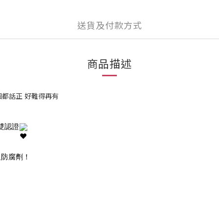
送貨及付款方式
商品描述
個都話正 好難得再有
 雙認證
及防腐劑！