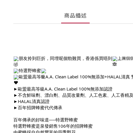
商品描述
朋友拎到巨折，同埋呢個勁難買，香港係買唔到
上團個
特選野蜂蜜
歐盟最高等級A.A. Clean Label 100%無添加+HALAL清真
►歐盟最高等級A.A. Clean Label 100%無添加認證
►不含鮮味劑、漂白劑、品質改量劑、人工色素、人工香精
►HALAL清真認證
►百年招牌蜂蜜代代傳承
百年傳承的好味道──特選野蜂蜜
特選野蜂蜜是泉發銷售106年的招牌蜂蜜
由蜜蜂採自自然豐富的四季野花，