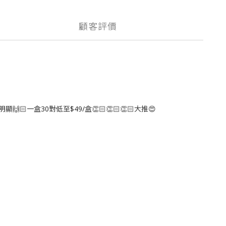
顧客評價
一盒30對低至$49/盒👏🏻👏🏻👏🏻大推😍