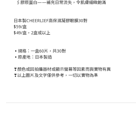
🖇膠原蛋白——補充日常流失，令肌膚細緻飽滿
日本製CHEERLIEF高保濕凝膠眼膜30對
$59/盒
$49/盒，2盒或以上
▪規格：一盒60片，共30對
▪原產地：日本製造
❣顏色或因拍攝器材或顯示螢幕等因素而與實物有異
❣以上圖片及文字僅供參考，一切以實物為準