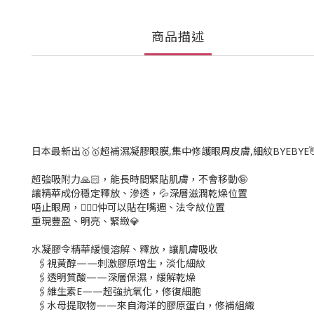
商品描述
日本最新出🥇🥇超補濕凝膠眼膜,集中修護眼周皮膚,細紋BYEBYE👋
超強吸附力🙏🏻，能長時間緊貼肌膚，不會移動🤪
讓精華成份穩定釋放、滲透，💦深層滋潤乾燥位置
唔止眼周，💁🏻‍♀仲可以貼在嘴週、法令紋位置
重現豐盈、明亮、緊緻💎
水凝膠令精華緩慢溶解、釋放，讓肌膚吸收
🖇視黃醇——刺激膠原增生，淡化細紋
🖇透明質酸——深層保濕，緩解乾燥
🖇維生素E——超強抗氧化，修復細胞
🖇水母提取物——來自海洋的膠原蛋白，修補組織