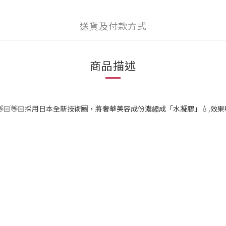
送貨及付款方式
商品描述
👋🏻採用日本全新技術🆕，將奢華美容成份濃縮成「水凝膠」💧,效果明顯🙌