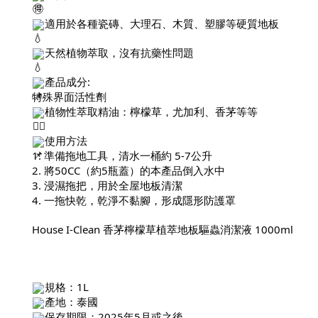
適用於各種瓷磚、大理石、木質、塑膠等硬質地板
天然植物萃取，沒有抗藥性問題
產品成分:
特殊界面活性劑
植物性萃取精油：檸檬草，尤加利、香茅等等
使用方法
1. 準備拖地工具，清水一桶約 5-7公升
2. 將50CC（約5瓶蓋）的本產品倒入水中
3. 浸濕拖把，用於全屋地板清潔
4. 一拖快乾，乾淨不黏腳，形成隱形防護罩
House I-Clean 香茅檸檬草植萃地板驅蟲消潔液 1000ml
規格：1L
產地：泰國
保存期限：2025年5月或之後