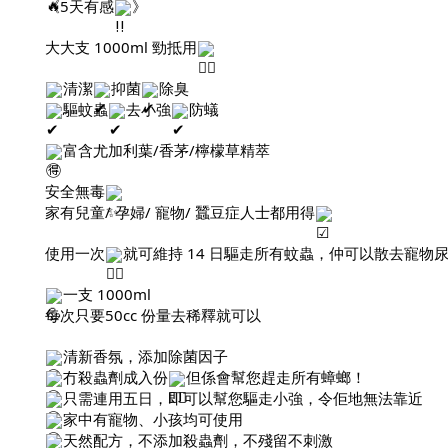
《5天有感
》
大大支 1000ml 勁抵用
清潔
抑菌
除臭
驅蚊蟲
去小強
防蟻
富含尤加利葉/香茅/檸檬草精萃
安全無毒
家有兒童/ 孕婦/ 寵物/ 蠶豆症人士都用得
使用一次
就可維持 14 日驅走所有蚊蟲，仲可以散去寵物
一支 1000ml
每次只要50cc 份量去稀釋就可以
清新香氛，添加除菌因子
冇殺蟲劑成入份
但係會幫您趕走所有蟑螂！
只需連用五日，即可以幫您驅走小強，令佢地無法靠近
家中有寵物、小孩均可使用
天然配方，不添加殺蟲劑，不殘留不刺激