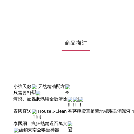
商品描述
小強天敵
天然精油配方
只需要5日
蟑螂、蚊蟲及螞蟻全數清除
泰國直送
House I-Clean 香茅檸檬草植萃地板驅蟲消潔液 1
泰國網上瘋狂熱銷過百萬支
熱銷東南亞驅蟲神器