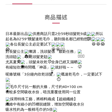
商品描述
日本最新出品
供應商話只需2分59秒頭髮乾9成
所以
起名為02‘59“頭髮速乾毛巾，聽到個名都已經勁想試
各位長髮公主必定要試下
對長髮公主
嚟講，洗頭髮係「艱鉅任務」
洗頭攰
，吹乾頭髮更攰
尤其夏天
，頭髮未吹乾，全身已經又濕晒
有縮短吹頭時間嘅「神器」
就好啦～～
呢條號稱「3分鐘內吹乾頭髮」
嘅速乾毛巾，一定要試下
毛巾尺寸比一般的大條，尺寸約40×100 cm
有較多空間吸收水份，唔洗重覆使用同一位置
採用特殊工藝，將棉料織成【超細纖維】
纖維中有細小的凹槽狀縫隙，增加空間吸收水分
吸水性約為一般棉毛巾的5倍