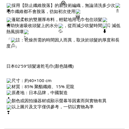
採用【防止纖維脫落】的新技術編織，無論清洗多少次
毛巾纖維都不會脫落，彷如初次使用
蓬鬆柔軟的雙層厚布料，輕鬆地用毛巾包住頭髮
有助快速吸收頭髮上的水分
，從而減少吹髮時間
，減低
熱風損壞
「
註：乾燥所需的時間因人而異，取決於頭髮的厚度和長
度。」
日本02‘59“頭髮速乾毛巾(顏色隨機)
尺寸：約40×100 cm
材質：85% 聚酯纖維、15% 尼龍
原產地：日本品牌，中國製造
顏色或因拍攝器材或顯示螢幕等因素而與實物有異
以上圖片及文字僅供參考，一切以實物為準