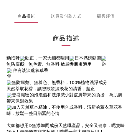
商品描述
送貨及付款方式
顧客評價
商品描述
勁抵呀
勁正，一家大細都啱用
日本媽媽勁讚
無防腐劑、無色素、無香料 敏感性肌膚適用
仲有淡淡薰衣草香
無防腐劑、無着色、無香料，100%植物洗淨成分
天然萃取花香，讓您散發淡淡花的清香，超正
豐盛濃密的泡泡溫和洗淨減少對皮膚帶來的負擔，為肌膚
帶來保濕效果
加入天然草本精油，不使用合成香料，清新的薰衣草花香
味，放鬆一整日崩緊的心情
大家都想用D無添加同成份天然嘅產品，安全又健康，呢隻味
好正！價錢仲要非常超值！啱曬一家大細每日用！