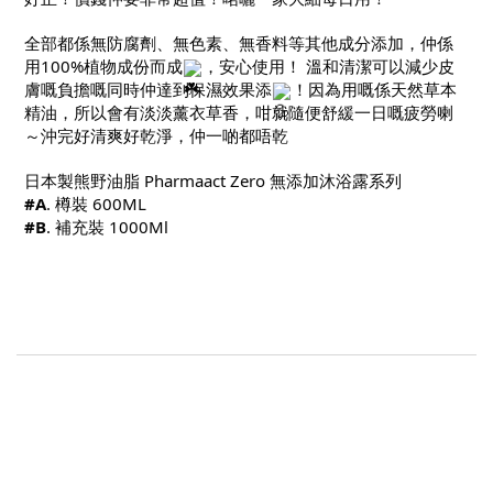
全部都係無防腐劑、無色素、無香料等其他成分添加，仲係
用100%植物成份而成
，安心使用！ 溫和清潔可以減少皮
膚嘅負擔嘅同時仲達到保濕效果添
！因為用嘅係天然草本
精油，所以會有淡淡薰衣草香，咁就隨便舒緩一日嘅疲勞喇
～沖完好清爽好乾淨，仲一啲都唔乾
日本製熊野油脂 Pharmaact Zero 無添加沐浴露系列
#A
. 樽裝 600ML
#B
. 補充裝 1000Ml