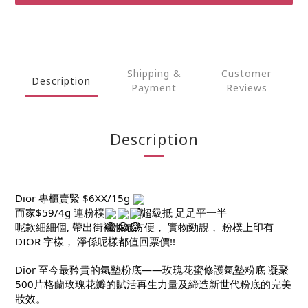
Shipping &
Customer
Description
Payment
Reviews
Description
Dior 專櫃賣緊 $6XX/15g
而家$59/4g 連粉樸
超級抵 足足平一半
呢款細細個, 帶出街補妝最方便， 實物勁靚， 粉樸上印有
DIOR 字樣， 淨係呢樣都值回票價!!
Dior 至今最矜貴的氣墊粉底——玫瑰花蜜修護氣墊粉底 凝聚
500片格蘭玫瑰花瓣的賦活再生力量及締造新世代粉底的完美
妝效。