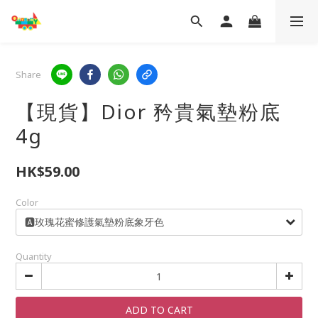
Share
【現貨】Dior 矜貴氣墊粉底
4g
HK$59.00
Color
Quantity
ADD TO CART