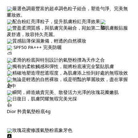
嚴選色調最豐富的超卓調色粒子組合，塑造勻淨、完美無
重妝效。
配合粉紅亮澤粒子，提升肌膚粉紅亮澤效果
豐盈柔潤質感，與肌膚完美融合，宛如第二層肌膚般貼服
及舒適，妝容持久亮麗。
質感貼薄保濕兼備，輕透的自然裸妝
SPF50 PA+++ 完美防曬
柔滑的粉底與特別設計的氣墊粉撲為天作之合
獨有的柔軟觸感和彈性，能將粉底液完全緊貼肌膚
精確地塑造理想遮瑕度，為肌膚添上恰到好處的無瑕妝效
無論是輕透的自然裸妝，或是明豔的華麗妝效，盡在掌握
之中
瞬間，締造嬌貴完美、散發活力光澤的玫瑰花瓣嫩肌
日復日，肌膚閃耀無瑕完美光採
Dior 矜貴氣墊粉底4g
玫瑰花蜜修護氣墊粉底象牙色