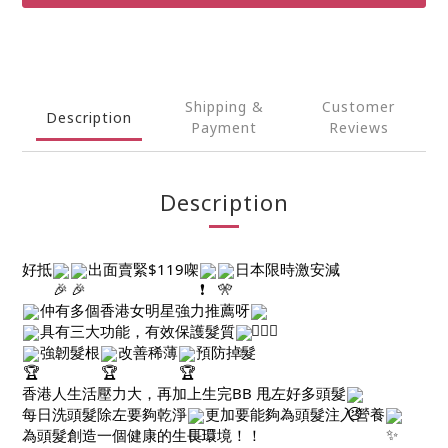
Shipping &
Customer
Description
Payment
Reviews
Description
好抵
出面賣緊$119㗎
日本限時激安減
仲有多個香港女明星強力推薦呀
具有三大功能，有效保護髮質
強韌髮根
改善稀薄
預防掉髮
香港人生活壓力大，再加上生完BB 甩左好多頭髮
每日洗頭髮除左要夠乾淨
更加要能夠為頭髮注入營養
為頭髮創造一個健康的生長環境！！