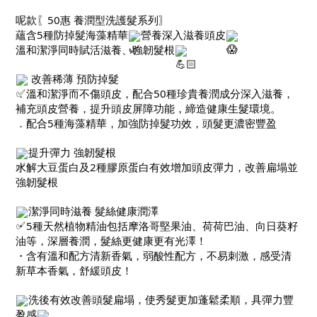
呢款〖50惠 養潤型洗護髮系列〗
蘊含5種防掉髮海藻精華
營養深入滋養頭皮
溫和潔淨同時賦活滋養、強韌髮根
改善稀薄 預防掉髮
．溫和潔淨而不傷頭皮，配合50種珍貴養潤成分深入滋養，
補充頭皮營養，提升頭皮屏障功能，締造健康生髮環境。
．配合5種海藻精華，加強防掉髮功效，頭髮更濃密豐盈
提升彈力 強韌髮根
水解大豆蛋白及2種膠原蛋白有效增加頭皮彈力，改善扁塌並
強韌髮根
潔淨同時滋養 髮絲健康潤澤
・5種天然植物精油包括摩洛哥堅果油、荷荷巴油、向日葵籽
油等，深層養潤，髮絲更健康更有光澤！
・含有溫和配方清新香氣，弱酸性配方，不易刺激，感受清
新草本香氣，舒緩頭皮！
洗後有效改善頭髮扁塌，使秀髮更加蓬鬆柔順，具彈力豐
盈感